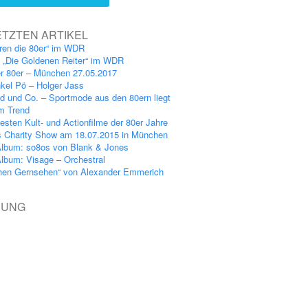
ETZTEN ARTIKEL
ren die 80er“ im WDR
: „Die Goldenen Reiter“ im WDR
er 80er – München 27.05.2017
kel Pö – Holger Jass
nd und Co. – Sportmode aus den 80ern liegt
im Trend
esten Kult- und Actionfilme der 80er Jahre
s Charity Show am 18.07.2015 in München
lbum: so8os von Blank & Jones
lbum: Visage – Orchestral
hen Gernsehen“ von Alexander Emmerich
BUNG