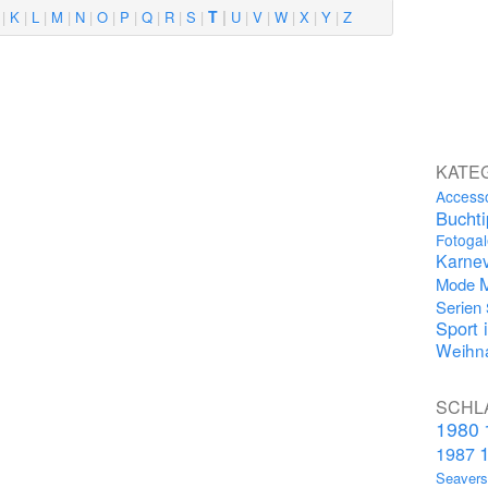
T
K
L
M
N
O
P
Q
R
S
U
V
W
X
Y
Z
KATE
Access
Bucht
Fotogal
Karnev
Mode
Serien
Sport 
Weihna
SCHL
1980
1987
Seaver