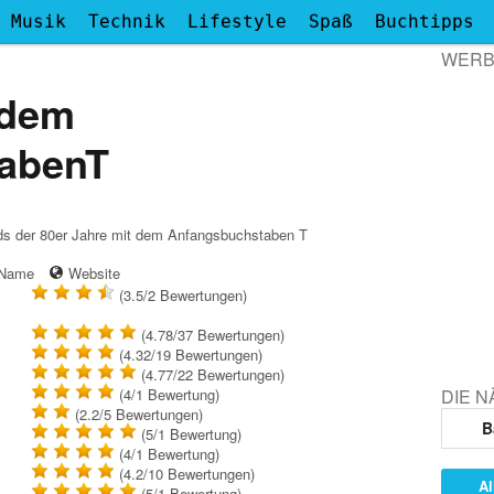
Musik
Technik
Lifestyle
Spaß
Buchtipps
WER
 dem
abenT
ands der 80er Jahre mit dem Anfangsbuchstaben T
- Name
Website
(3.5/2
Bewertungen
)
(4.78/37
Bewertungen
)
(4.32/19
Bewertungen
)
(4.77/22
Bewertungen
)
DIE 
(4/1
Bewertung
)
(2.2/5
Bewertungen
)
B
(5/1
Bewertung
)
(4/1
Bewertung
)
(4.2/10
Bewertungen
)
Al
(5/1
Bewertung
)