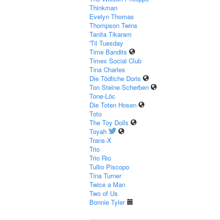
Thinkman
Evelyn Thomas
Thompson Twins
Tanita Tikaram
'Til Tuesday
Time Bandits
Timex Social Club
Tina Charles
Die Tödliche Doris
Ton Steine Scherben
Tone‐Lōc
Die Toten Hosen
Toto
The Toy Dolls
Toyah
Trans-X
Trio
Trio Rio
Tullio Piscopo
Tina Turner
Twice a Man
Two of Us
Bonnie Tyler