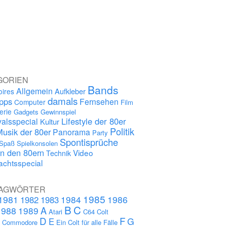
GORIEN
Bands
Allgemein
Aufkleber
oires
damals
ipps
Fernsehen
Computer
Film
erie
Gadgets
Gewinnspiel
Lifestyle der 80er
alsspecial
Kultur
Politik
Musik der 80er
Panorama
Party
Spontisprüche
Spaß
Spielkonsolen
in den 80ern
Video
Technik
chtsspecial
AGWÖRTER
1985
1981
1984
1986
1982
1983
B
C
A
1988
1989
Atari
C64
Colt
D
F
G
E
s
Commodore
Ein Colt für alle Fälle