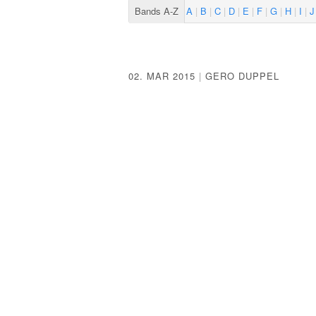
Bands A-Z
A
B
C
D
E
F
G
H
I
J
02. MAR 2015
|
GERO DUPPEL