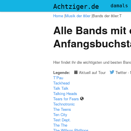
Menu
Achtziger.de
damals
Home
|
Musik der 80er
|
Bands der 80er:T
Alle Bands mit
Anfangsbuchst
Hier findet ihr die wichtigsten und besten B
Legende:
Aktuell auf Tour
Twitter 
T’Pau
Tackhead
Talk Talk
Talking Heads
Tears for Fears
Technotronic
The Teens
Ten City
Test Dept.
The The
The Willson Phillipps