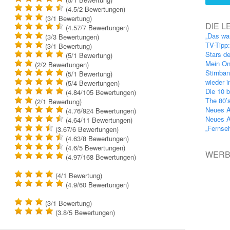
(4.5/2
Bewertungen
)
(3/1
Bewertung
)
DIE L
(4.57/7
Bewertungen
)
„Das wa
(3/3
Bewertungen
)
TV-Tipp
(3/1
Bewertung
)
Stars d
(5/1
Bewertung
)
Mein On
(2/2
Bewertungen
)
Stirnba
(5/1
Bewertung
)
wieder 
(5/4
Bewertungen
)
Die 10 b
(4.84/105
Bewertungen
)
The 80’
(2/1
Bewertung
)
Neues A
(4.76/924
Bewertungen
)
Neues A
(4.64/11
Bewertungen
)
„Fernse
(3.67/6
Bewertungen
)
(4.63/8
Bewertungen
)
(4.6/5
Bewertungen
)
WER
(4.97/168
Bewertungen
)
(4/1
Bewertung
)
(4.9/60
Bewertungen
)
(3/1
Bewertung
)
(3.8/5
Bewertungen
)