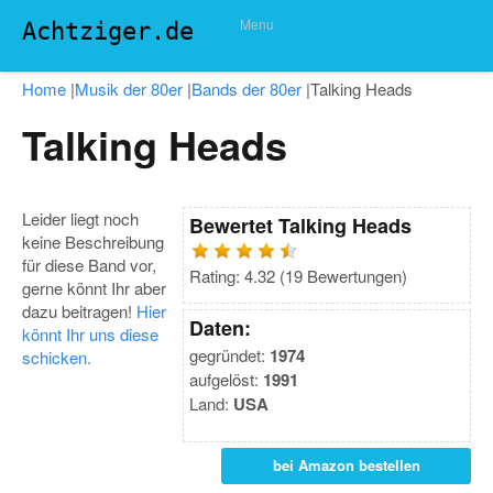
Menu
Achtziger.de
Home
|
Musik der 80er
|
Bands der 80er
|
Talking Heads
Talking Heads
Leider liegt noch
Bewertet
Talking Heads
keine Beschreibung
für diese Band vor,
Rating:
4.32
(
19
Bewertungen)
gerne könnt Ihr aber
dazu beitragen!
Hier
Daten:
könnt Ihr uns diese
gegründet:
1974
schicken.
aufgelöst:
1991
Land:
USA
bei Amazon bestellen