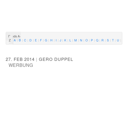
Bands A-
Z
A
B
C
D
E
F
G
H
I
J
K
L
M
N
O
P
Q
R
S
T
U
V
27. FEB 2014
|
GERO DUPPEL
WERBUNG