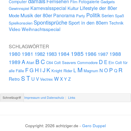
damals
Fernsehen
Computer
Fotogalerie
Film
Gadgets
Lifestyle der 80er
Karnevalsspecial
Kultur
Gewinnspiel
Politik
Musik der 80er
Panorama
Mode
Serien
Party
Spaß
Spontisprüche
Sport in den 80ern
Technik
Spielkonsolen
Video
Weihnachtsspecial
SCHLAGWÖRTER
1985
1980
1981
1984
1986
1988
1982
1983
1987
B
C
D
A
1989
E
Atari
C64
Colt Seavers
Commodore
Ein Colt für
M
F
H
K
P
R
J
G
L
I
N
O
Q
alle Fälle
Knight Rider
Magnum
S
T
U
W
Retro
V
X
Y
Z
Vectrex
Schnellzugriff
Impressum und Datenschutz
Links
Copyright: 2026 achtziger.de -
Gero Duppel