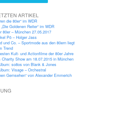
ETZTEN ARTIKEL
ren die 80er“ im WDR
: „Die Goldenen Reiter“ im WDR
er 80er – München 27.05.2017
kel Pö – Holger Jass
nd und Co. – Sportmode aus den 80ern liegt
im Trend
esten Kult- und Actionfilme der 80er Jahre
s Charity Show am 18.07.2015 in München
lbum: so8os von Blank & Jones
lbum: Visage – Orchestral
hen Gernsehen“ von Alexander Emmerich
BUNG