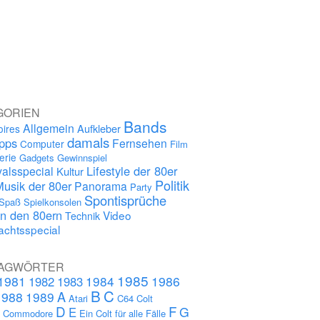
GORIEN
Bands
Allgemein
Aufkleber
oires
damals
ipps
Fernsehen
Computer
Film
erie
Gadgets
Gewinnspiel
Lifestyle der 80er
alsspecial
Kultur
Politik
Musik der 80er
Panorama
Party
Spontisprüche
Spaß
Spielkonsolen
in den 80ern
Video
Technik
chtsspecial
AGWÖRTER
1985
1981
1984
1986
1982
1983
B
C
A
1988
1989
Atari
C64
Colt
D
F
G
E
s
Commodore
Ein Colt für alle Fälle