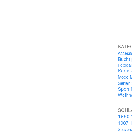
KATE
Access
Bucht
Fotogal
Karnev
Mode
Serien
Sport 
Weihna
SCHL
1980
1987
Seaver