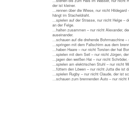
…stehen bis zum Hals im Wasser, nur nicht R
der ist kleiner.
…rennen über die Wiese, nur nicht Hildegard 
hängt im Stacheldraht.
…spielen auf der Strasse, nur nicht Helge – d
an der Felge.
…halten zusammen – nur nicht Alexander, der 
auseinander.
…schauen auf die drehende Bohrmaschine – nur
…springen mit dem Fallschirm aus dem brenne
…haben Haare – nur nicht Torsten der hat Bor
…spielen mit dem Seil – nur nicht Jürgen, de
…jagen den weißen Hai – nur nicht Schröder, d
…spielen am elektrischen Stuhl – nur nicht Wal
…füttern den Löwen – nur nicht Jutta die ist d
…spielen Rugby – nur nicht Claude, der ist sc
…schauen zum brennenden Auto – nur nicht Ku