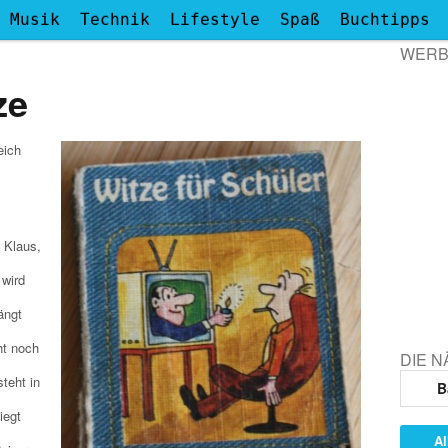
Musik
Technik
Lifestyle
Spaß
Buchtipps
WER
ze
eich
 Klaus,
 wird
ängt
ht noch
DIE 
steht in
B
iegt
Al