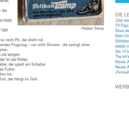
ainer,
– die
DIE L
er klebt
„Das wa
TV-Tipp
Pelikan Tramp
fällt
Stars d
Mein On
 nicht Pit, der dreht mit.
Stirnba
nden Flugzeug – nur nicht Simone , die springt ohne.
wieder 
sten.
Die 10 b
n sie würgen.
The 80’
er ist der Köder.
Neues A
ter, der spielt am Schalter.
Neues A
as Futter.
„Fernse
hon tot.
rt, der hängt im Gurt.
WER