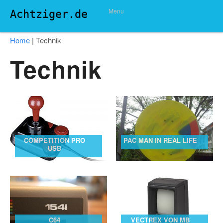
Menu
Achtziger.de
Home
|
Technik
Technik
COMPETITION PRO
PAC MAN IN REAL LIFE
USB
C64
VECTREX VON MB