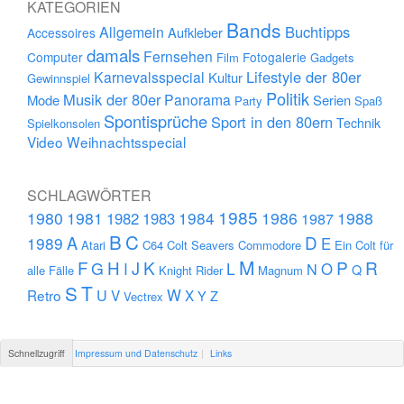
KATEGORIEN
Bands
Buchtipps
Allgemein
Aufkleber
Accessoires
damals
Fernsehen
Computer
Fotogalerie
Film
Gadgets
Lifestyle der 80er
Karnevalsspecial
Kultur
Gewinnspiel
Politik
Musik der 80er
Panorama
Mode
Serien
Party
Spaß
Spontisprüche
Sport in den 80ern
Technik
Spielkonsolen
Video
Weihnachtsspecial
SCHLAGWÖRTER
1985
1980
1981
1984
1986
1988
1982
1983
1987
B
C
D
A
1989
E
Atari
C64
Colt Seavers
Commodore
Ein Colt für
M
F
H
K
P
R
J
G
L
I
N
O
Q
alle Fälle
Knight Rider
Magnum
S
T
U
W
Retro
V
X
Y
Z
Vectrex
Schnellzugriff
Impressum und Datenschutz
Links