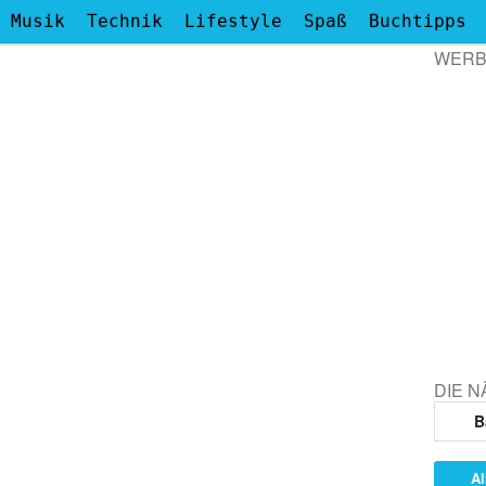
Musik
Technik
Lifestyle
Spaß
Buchtipps
WER
DIE 
B
Al