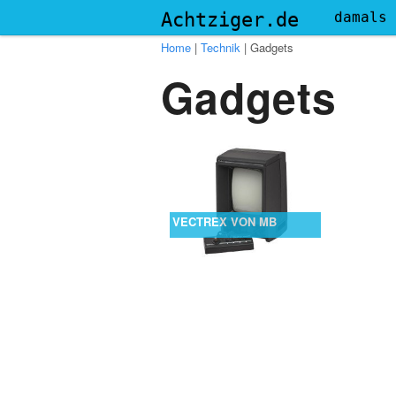
Menu
Achtziger.de
damals
Home
|
Technik
|
Gadgets
Gadgets
VECTREX VON MB
Post navigation