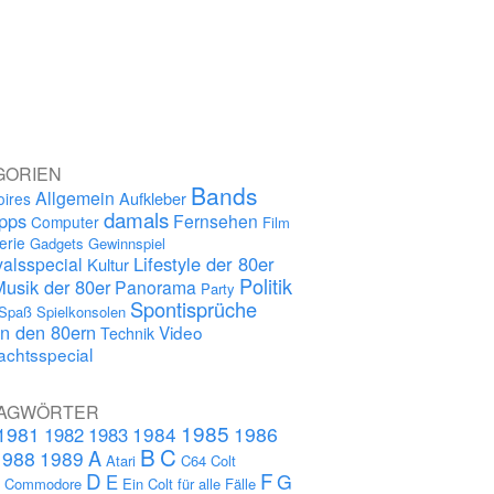
GORIEN
Bands
Allgemein
Aufkleber
oires
damals
ipps
Fernsehen
Computer
Film
erie
Gadgets
Gewinnspiel
Lifestyle der 80er
alsspecial
Kultur
Politik
Musik der 80er
Panorama
Party
Spontisprüche
Spaß
Spielkonsolen
in den 80ern
Video
Technik
chtsspecial
AGWÖRTER
1985
1981
1984
1986
1982
1983
B
C
A
1988
1989
Atari
C64
Colt
D
F
G
E
s
Commodore
Ein Colt für alle Fälle