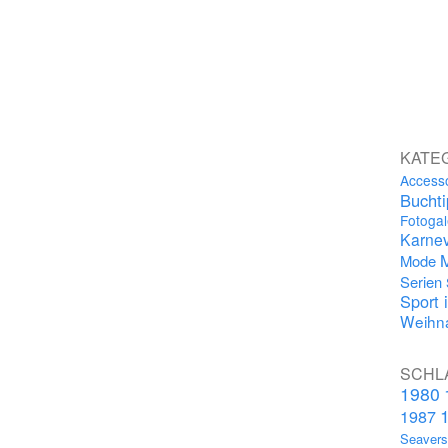
KATE
Access
Bucht
Fotogal
Karnev
Mode
Serien
Sport 
Weihna
SCHL
1980
1987
Seaver