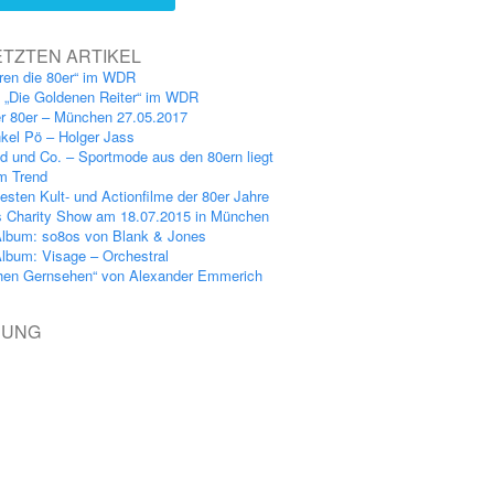
ETZTEN ARTIKEL
ren die 80er“ im WDR
: „Die Goldenen Reiter“ im WDR
er 80er – München 27.05.2017
kel Pö – Holger Jass
nd und Co. – Sportmode aus den 80ern liegt
im Trend
esten Kult- und Actionfilme der 80er Jahre
s Charity Show am 18.07.2015 in München
lbum: so8os von Blank & Jones
lbum: Visage – Orchestral
hen Gernsehen“ von Alexander Emmerich
BUNG