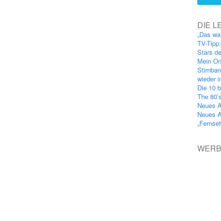
DIE L
„Das wa
TV-Tipp
Stars d
Mein On
Stirnba
wieder 
Die 10 b
The 80’
Neues A
Neues A
„Fernse
WER