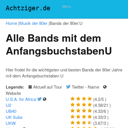
Menu
Achtziger.de
Home
|
Musik der 80er
|
Bands der 80er:U
Alle Bands mit dem
AnfangsbuchstabenU
Hier findet ihr die wichtigsten und besten Bands der 80er Jahre
mit dem Anfangsbuchstaben U
Legende:
Aktuell auf Tour
Twitter - Name
Website
U.S.A. for Africa
(4.2/5
)
U2
(4.38/21
)
UB40
(4.33/6
)
UK Subs
(4.33/3
)
UKW
(3.67/3
)