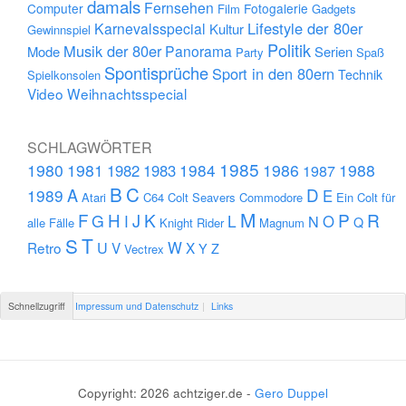
damals
Fernsehen
Computer
Fotogalerie
Film
Gadgets
Lifestyle der 80er
Karnevalsspecial
Kultur
Gewinnspiel
Politik
Musik der 80er
Panorama
Mode
Serien
Party
Spaß
Spontisprüche
Sport in den 80ern
Technik
Spielkonsolen
Video
Weihnachtsspecial
SCHLAGWÖRTER
1985
1980
1981
1984
1986
1988
1982
1983
1987
B
C
D
A
1989
E
Atari
C64
Colt Seavers
Commodore
Ein Colt für
M
F
H
K
P
R
J
G
L
I
N
O
Q
alle Fälle
Knight Rider
Magnum
S
T
U
W
Retro
V
X
Y
Z
Vectrex
Schnellzugriff
Impressum und Datenschutz
Links
Copyright: 2026 achtziger.de -
Gero Duppel