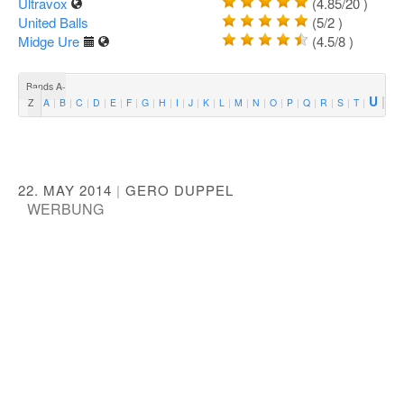
Ultravox
(4.85/20
)
United Balls
(5/2
)
Midge Ure
(4.5/8
)
Bands A-
U
Z
A
B
C
D
E
F
G
H
I
J
K
L
M
N
O
P
Q
R
S
T
V
22. MAY 2014
|
GERO DUPPEL
WERBUNG