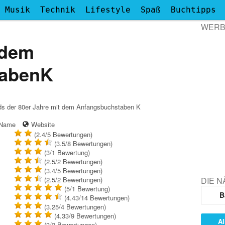
Musik
Technik
Lifestyle
Spaß
Buchtipps
WER
 dem
tabenK
ands der 80er Jahre mit dem Anfangsbuchstaben K
- Name
Website
(2.4/5
Bewertungen
)
(3.5/8
Bewertungen
)
(3/1
Bewertung
)
(2.5/2
Bewertungen
)
(3.4/5
Bewertungen
)
DIE 
(2.5/2
Bewertungen
)
(5/1
Bewertung
)
B
(4.43/14
Bewertungen
)
(3.25/4
Bewertungen
)
(4.33/9
Bewertungen
)
Al
(3/2
Bewertungen
)