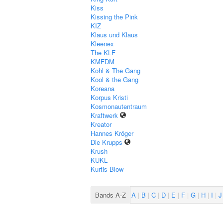
Kiss
Kissing the Pink
KIZ
Klaus und Klaus
Kleenex
The KLF
KMFDM
Kohl & The Gang
Kool & the Gang
Koreana
Korpus Kristi
Kosmonautentraum
Kraftwerk
Kreator
Hannes Kröger
Die Krupps
Krush
KUKL
Kurtis Blow
Bands A-Z
A
B
C
D
E
F
G
H
I
J