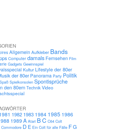
GORIEN
Bands
Allgemein
Aufkleber
oires
damals
ipps
Fernsehen
Computer
Film
erie
Gadgets
Gewinnspiel
Lifestyle der 80er
alsspecial
Kultur
Politik
Musik der 80er
Panorama
Party
Spontisprüche
Spaß
Spielkonsolen
in den 80ern
Video
Technik
chtsspecial
AGWÖRTER
1985
1981
1984
1986
1982
1983
B
C
A
1988
1989
Atari
C64
Colt
D
F
G
E
s
Commodore
Ein Colt für alle Fälle