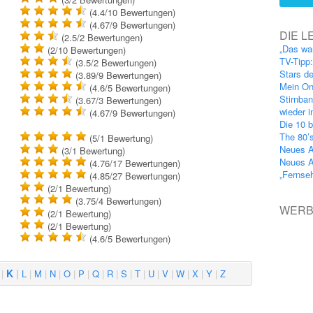
(4.4/10
Bewertungen
)
(4.67/9
Bewertungen
)
DIE L
(2.5/2
Bewertungen
)
„Das wa
(2/10
Bewertungen
)
TV-Tipp
(3.5/2
Bewertungen
)
Stars d
(3.89/9
Bewertungen
)
Mein On
(4.6/5
Bewertungen
)
Stirnba
(3.67/3
Bewertungen
)
wieder 
(4.67/9
Bewertungen
)
Die 10 b
The 80’
(5/1
Bewertung
)
Neues A
(3/1
Bewertung
)
Neues A
(4.76/17
Bewertungen
)
„Fernse
(4.85/27
Bewertungen
)
(2/1
Bewertung
)
(3.75/4
Bewertungen
)
WER
(2/1
Bewertung
)
(2/1
Bewertung
)
(4.6/5
Bewertungen
)
K
L
M
N
O
P
Q
R
S
T
U
V
W
X
Y
Z