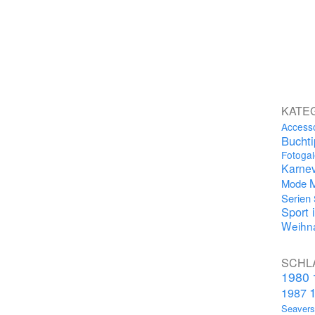
KATE
Access
Bucht
Fotogal
Karnev
Mode
Serien
Sport 
Weihna
SCHL
1980
1987
Seaver