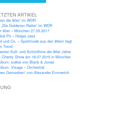
ETZTEN ARTIKEL
ren die 80er“ im WDR
: „Die Goldenen Reiter“ im WDR
er 80er – München 27.05.2017
kel Pö – Holger Jass
nd und Co. – Sportmode aus den 80ern liegt
im Trend
esten Kult- und Actionfilme der 80er Jahre
s Charity Show am 18.07.2015 in München
lbum: so8os von Blank & Jones
lbum: Visage – Orchestral
hen Gernsehen“ von Alexander Emmerich
BUNG