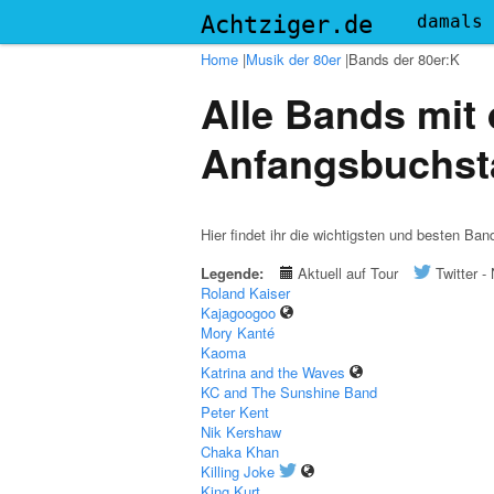
Menu
Achtziger.de
damals
Home
|
Musik der 80er
|
Bands der 80er:K
Alle Bands mit
Anfangsbuchs
Hier findet ihr die wichtigsten und besten B
Legende:
Aktuell auf Tour
Twitter 
Roland Kaiser
Kajagoogoo
Mory Kanté
Kaoma
Katrina and the Waves
KC and The Sunshine Band
Peter Kent
Nik Kershaw
Chaka Khan
Killing Joke
King Kurt