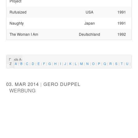
Project
Rufusized
USA
1991
Naughty
Japan
1991
The Woman I Am
Deutschland
1992
Bands A-
Z
A
B
C
D
E
F
G
H
I
J
K
L
M
N
O
P
Q
R
S
T
U
V
03. MAR 2014
|
GERO DUPPEL
WERBUNG