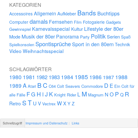
KATEGORIEN
Bands
Buchtipps
Allgemein
Aufkleber
Accessoires
damals
Fernsehen
Computer
Fotogalerie
Film
Gadgets
Lifestyle der 80er
Karnevalsspecial
Kultur
Gewinnspiel
Politik
Musik der 80er
Panorama
Mode
Serien
Party
Spaß
Spontisprüche
Sport in den 80ern
Technik
Spielkonsolen
Video
Weihnachtsspecial
SCHLAGWÖRTER
1985
1980
1981
1984
1986
1988
1982
1983
1987
B
C
D
A
1989
E
Atari
C64
Colt Seavers
Commodore
Ein Colt für
M
F
H
K
P
R
J
G
L
I
N
O
Q
alle Fälle
Knight Rider
Magnum
S
T
U
W
Retro
V
X
Y
Z
Vectrex
Schnellzugriff
Impressum und Datenschutz
Links