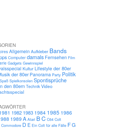
GORIEN
Bands
Allgemein
Aufkleber
oires
damals
ipps
Fernsehen
Computer
Film
erie
Gadgets
Gewinnspiel
Lifestyle der 80er
alsspecial
Kultur
Politik
Musik der 80er
Panorama
Party
Spontisprüche
Spaß
Spielkonsolen
in den 80ern
Video
Technik
chtsspecial
AGWÖRTER
1985
1981
1984
1986
1982
1983
B
C
A
1988
1989
Atari
C64
Colt
D
F
G
E
s
Commodore
Ein Colt für alle Fälle