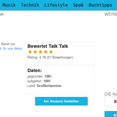
Musik
Technik
Lifestyle
Spaß
Buchtipps
WER
alk
e Band vor,
Bewertet
Talk Talk
t Ihr uns diese
Rating:
4.78
(
37
Bewertungen)
Daten:
gegründet:
1981
aufgelöst:
1991
Land:
Großbritannien
DIE 
bei Amazon bestellen
B
Al