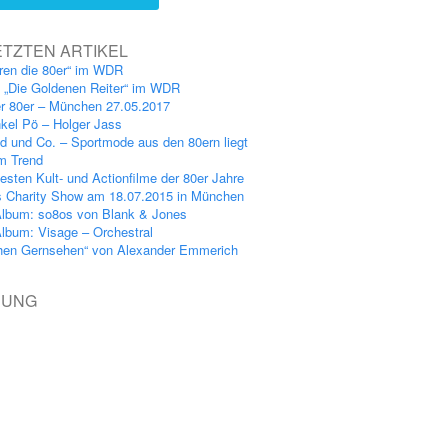
ETZTEN ARTIKEL
ren die 80er“ im WDR
: „Die Goldenen Reiter“ im WDR
er 80er – München 27.05.2017
kel Pö – Holger Jass
nd und Co. – Sportmode aus den 80ern liegt
im Trend
esten Kult- und Actionfilme der 80er Jahre
s Charity Show am 18.07.2015 in München
lbum: so8os von Blank & Jones
lbum: Visage – Orchestral
hen Gernsehen“ von Alexander Emmerich
BUNG