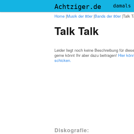
Menu
Achtziger.de
damals
Home
|
Musik der 80er
|
Bands der 80er
|
Talk T
Talk Talk
Leider liegt noch keine Beschreibung für dies
gerne könnt Ihr aber dazu beitragen!
Hier könn
schicken.
Diskografie: