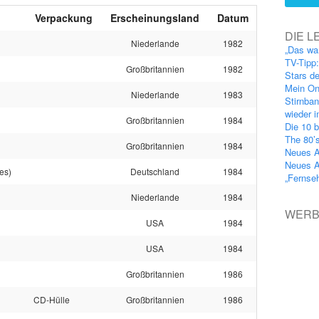
Verpackung
Erscheinungsland
Datum
DIE L
Niederlande
1982
„Das wa
TV-Tipp
Großbritannien
1982
Stars d
Mein On
Niederlande
1983
Stirnba
wieder 
Großbritannien
1984
Die 10 b
The 80’
Großbritannien
1984
Neues A
Neues A
es)
Deutschland
1984
„Fernse
Niederlande
1984
WER
USA
1984
USA
1984
Großbritannien
1986
CD-Hülle
Großbritannien
1986