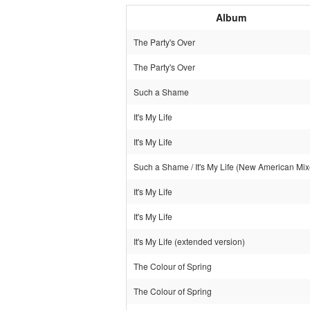
Album
The Party's Over
The Party's Over
Such a Shame
It's My Life
It's My Life
Such a Shame / It's My Life (New American Mix
It's My Life
It's My Life
It's My Life (extended version)
The Colour of Spring
The Colour of Spring