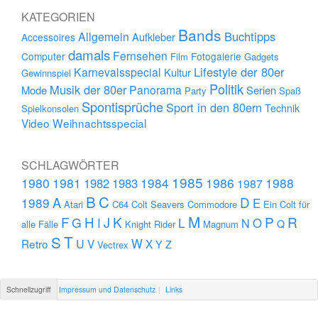
KATEGORIEN
Bands
Buchtipps
Allgemein
Aufkleber
Accessoires
damals
Fernsehen
Computer
Fotogalerie
Film
Gadgets
Lifestyle der 80er
Karnevalsspecial
Kultur
Gewinnspiel
Politik
Musik der 80er
Panorama
Mode
Serien
Party
Spaß
Spontisprüche
Sport in den 80ern
Technik
Spielkonsolen
Video
Weihnachtsspecial
SCHLAGWÖRTER
1985
1980
1981
1984
1986
1988
1982
1983
1987
B
C
D
A
1989
E
Atari
C64
Colt Seavers
Commodore
Ein Colt für
M
F
H
K
P
R
J
G
L
I
N
O
Q
alle Fälle
Knight Rider
Magnum
S
T
U
W
Retro
V
X
Y
Z
Vectrex
Schnellzugriff
Impressum und Datenschutz
Links