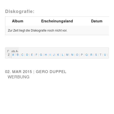
Diskografie:
Album
Erscheinungsland
Datum
Zur Zeit liegt die Diskografie noch nicht vor.
Bands A-
Z
A
B
C
D
E
F
G
H
I
J
K
L
M
N
O
P
Q
R
S
T
U
V
02. MAR 2015
|
GERO DUPPEL
WERBUNG