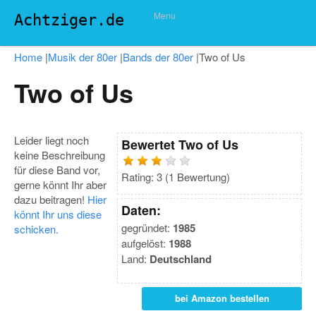
Menu
Achtziger.de
Home
|
Musik der 80er
|
Bands der 80er
|
Two of Us
Two of Us
Leider liegt noch
Bewertet
Two of Us
keine Beschreibung
für diese Band vor,
Rating:
3
(
1
Bewertung)
gerne könnt Ihr aber
dazu beitragen!
Hier
Daten:
könnt Ihr uns diese
gegründet:
1985
schicken.
aufgelöst:
1988
Land:
Deutschland
bei Amazon bestellen