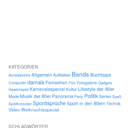
KATEGORIEN
Bands
Buchtipps
Allgemein
Aufkleber
Accessoires
damals
Fernsehen
Computer
Fotogalerie
Film
Gadgets
Lifestyle der 80er
Karnevalsspecial
Kultur
Gewinnspiel
Politik
Musik der 80er
Panorama
Mode
Serien
Party
Spaß
Spontisprüche
Sport in den 80ern
Technik
Spielkonsolen
Video
Weihnachtsspecial
SCHLAGWÖRTER