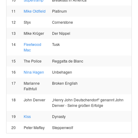
11
Mike Oldfield
Platinum
12
Styx
Cornerstone
13
Mike Krüger
Der Nippel
14
Fleetwood
Tusk
Mac
15
The Police
Reggatta de Blanc
16
Nina Hagen
Unbehagen
17
Marianne
Broken English
Faithfull
18
John Denver
„Henry John Deutschendorf“ genannt John
Denver - Seine großen Erfolge
19
Kiss
Dynasty
20
Peter Maffay
Steppenwolf