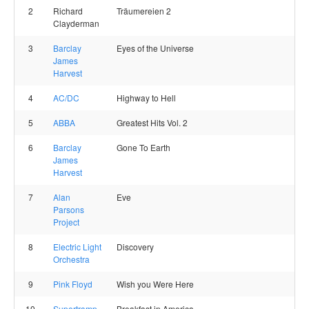
2
Richard
Träumereien 2
Clayderman
3
Barclay
Eyes of the Universe
James
Harvest
4
AC/DC
Highway to Hell
5
ABBA
Greatest Hits Vol. 2
6
Barclay
Gone To Earth
James
Harvest
7
Alan
Eve
Parsons
Project
8
Electric Light
Discovery
Orchestra
9
Pink Floyd
Wish you Were Here
10
Supertramp
Breakfast in America