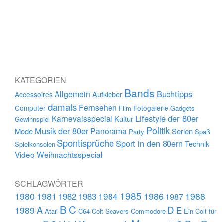
KATEGORIEN
Bands
Buchtipps
Allgemein
Aufkleber
Accessoires
damals
Fernsehen
Computer
Fotogalerie
Film
Gadgets
Lifestyle der 80er
Karnevalsspecial
Kultur
Gewinnspiel
Politik
Musik der 80er
Panorama
Mode
Serien
Party
Spaß
Spontisprüche
Sport in den 80ern
Technik
Spielkonsolen
Video
Weihnachtsspecial
SCHLAGWÖRTER
1985
1980
1981
1984
1986
1988
1982
1983
1987
B
C
D
A
1989
E
Atari
C64
Colt Seavers
Commodore
Ein Colt für