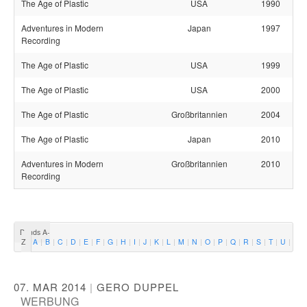
The Age of Plastic
USA
1990
Adventures in Modern
Japan
1997
Recording
The Age of Plastic
USA
1999
The Age of Plastic
USA
2000
The Age of Plastic
Großbritannien
2004
The Age of Plastic
Japan
2010
Adventures in Modern
Großbritannien
2010
Recording
Bands A-
Z
A
B
C
D
E
F
G
H
I
J
K
L
M
N
O
P
Q
R
S
T
U
V
07. MAR 2014
|
GERO DUPPEL
WERBUNG