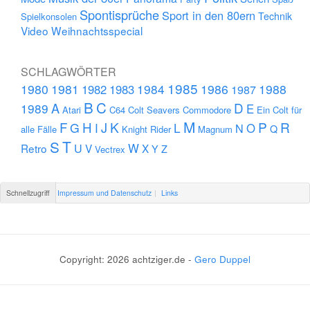
Spontisprüche
Sport in den 80ern
Technik
Spielkonsolen
Video
Weihnachtsspecial
SCHLAGWÖRTER
1985
1980
1981
1984
1986
1988
1982
1983
1987
B
C
D
A
1989
E
Atari
C64
Colt Seavers
Commodore
Ein Colt für
M
F
H
K
P
R
J
G
L
I
N
O
Q
alle Fälle
Knight Rider
Magnum
S
T
U
W
Retro
V
X
Y
Z
Vectrex
Schnellzugriff
Impressum und Datenschutz
Links
Copyright: 2026 achtziger.de -
Gero Duppel