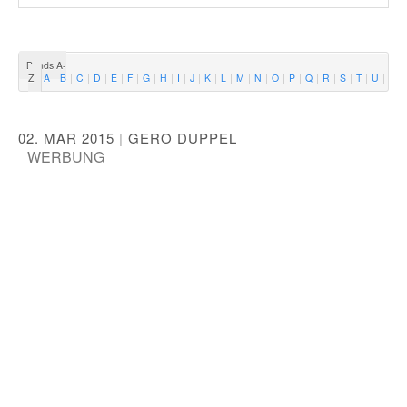
Bands A-
Z
A
B
C
D
E
F
G
H
I
J
K
L
M
N
O
P
Q
R
S
T
U
V
02. MAR 2015
|
GERO DUPPEL
WERBUNG