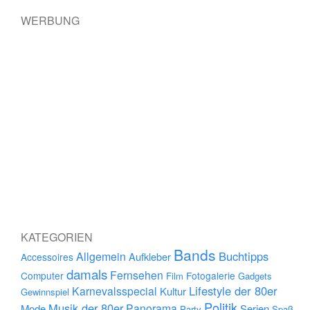
WERBUNG
KATEGORIEN
Bands
Buchtipps
Allgemein
Aufkleber
Accessoires
damals
Fernsehen
Computer
Fotogalerie
Film
Gadgets
Lifestyle der 80er
Karnevalsspecial
Kultur
Gewinnspiel
Politik
Musik der 80er
Panorama
Mode
Serien
Party
Spaß