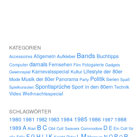
KATEGORIEN
Bands
Buchtipps
Allgemein
Aufkleber
Accessoires
damals
Fernsehen
Computer
Fotogalerie
Film
Gadgets
Lifestyle der 80er
Karnevalsspecial
Kultur
Gewinnspiel
Politik
Musik der 80er
Panorama
Mode
Serien
Party
Spaß
Spontisprüche
Sport in den 80ern
Technik
Spielkonsolen
Video
Weihnachtsspecial
SCHLAGWÖRTER
1985
1980
1981
1984
1986
1988
1982
1983
1987
B
C
D
A
1989
E
Atari
C64
Colt Seavers
Commodore
Ein Colt für
M
F
H
K
P
R
J
G
L
I
N
O
Q
alle Fälle
Knight Rider
Magnum