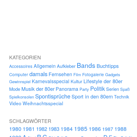
KATEGORIEN
Bands
Buchtipps
Allgemein
Aufkleber
Accessoires
damals
Fernsehen
Computer
Fotogalerie
Film
Gadgets
Lifestyle der 80er
Karnevalsspecial
Kultur
Gewinnspiel
Politik
Musik der 80er
Panorama
Mode
Serien
Party
Spaß
Spontisprüche
Sport in den 80ern
Technik
Spielkonsolen
Video
Weihnachtsspecial
SCHLAGWÖRTER
1985
1980
1981
1984
1986
1988
1982
1983
1987
B
C
D