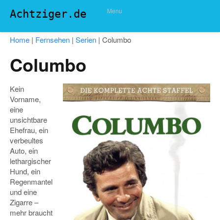
Menu
Achtziger.de
Home
|
Fernsehen
|
Serien
|
Columbo
Columbo
Kein
Vorname,
eine
unsichtbare
Ehefrau, ein
verbeultes
Auto, ein
lethargischer
Hund, ein
Regenmantel
und eine
Zigarre –
mehr braucht