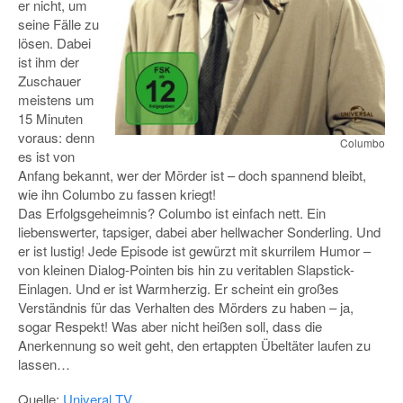
er nicht, um
seine Fälle zu
lösen. Dabei
ist ihm der
Zuschauer
meistens um
15 Minuten
voraus: denn
Columbo
es ist von
Anfang bekannt, wer der Mörder ist – doch spannend bleibt,
wie ihn Columbo zu fassen kriegt!
Das Erfolgsgeheimnis? Columbo ist einfach nett. Ein
liebenswerter, tapsiger, dabei aber hellwacher Sonderling. Und
er ist lustig! Jede Episode ist gewürzt mit skurrilem Humor –
von kleinen Dialog-Pointen bis hin zu veritablen Slapstick-
Einlagen. Und er ist Warmherzig. Er scheint ein großes
Verständnis für das Verhalten des Mörders zu haben – ja,
sogar Respekt! Was aber nicht heißen soll, dass die
Anerkennung so weit geht, den ertappten Übeltäter laufen zu
lassen…
Quelle:
Univeral TV