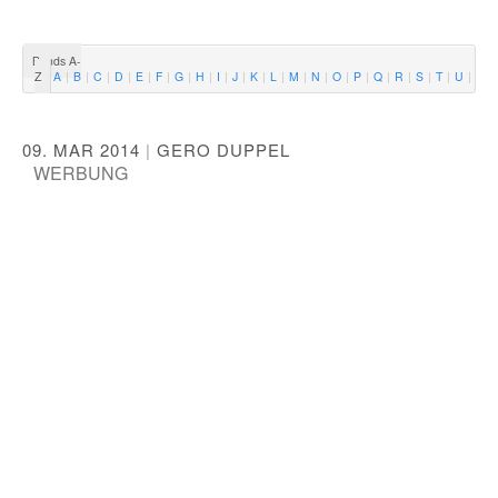
Bands A-
Z
A
B
C
D
E
F
G
H
I
J
K
L
M
N
O
P
Q
R
S
T
U
V
09. MAR 2014
|
GERO DUPPEL
WERBUNG