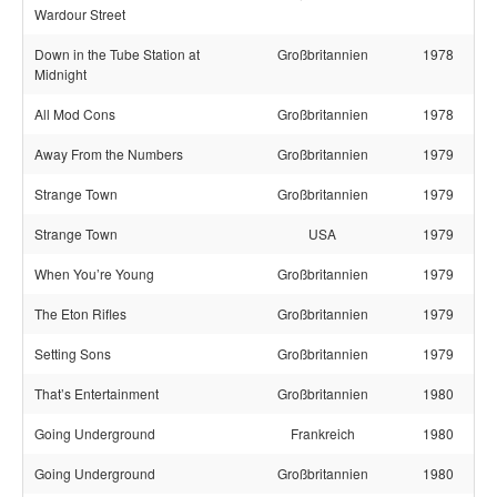
Wardour Street
Down in the Tube Station at
Großbritannien
1978
Midnight
All Mod Cons
Großbritannien
1978
Away From the Numbers
Großbritannien
1979
Strange Town
Großbritannien
1979
Strange Town
USA
1979
When You’re Young
Großbritannien
1979
The Eton Rifles
Großbritannien
1979
Setting Sons
Großbritannien
1979
That’s Entertainment
Großbritannien
1980
Going Underground
Frankreich
1980
Going Underground
Großbritannien
1980