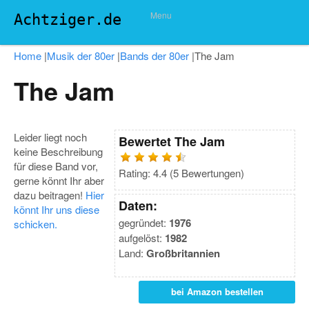
Menu
Achtziger.de
Home
|
Musik der 80er
|
Bands der 80er
|
The Jam
The Jam
Leider liegt noch
Bewertet
The Jam
keine Beschreibung
für diese Band vor,
Rating:
4.4
(
5
Bewertungen)
gerne könnt Ihr aber
dazu beitragen!
Hier
Daten:
könnt Ihr uns diese
gegründet:
1976
schicken.
aufgelöst:
1982
Land:
Großbritannien
bei Amazon bestellen