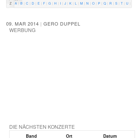
Z
A
B
C
D
E
F
G
H
I
J
K
L
M
N
O
P
Q
R
S
T
U
V
09. MAR 2014
|
GERO DUPPEL
WERBUNG
DIE NÄCHSTEN KONZERTE
Band
Ort
Datum