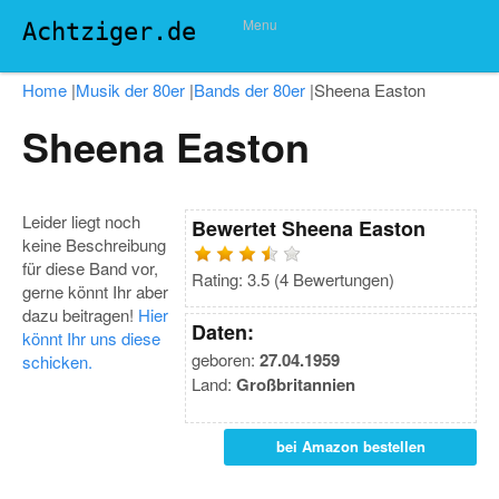
Menu
Achtziger.de
Home
|
Musik der 80er
|
Bands der 80er
|
Sheena Easton
Sheena Easton
Leider liegt noch
Bewertet
Sheena Easton
keine Beschreibung
für diese Band vor,
Rating:
3.5
(
4
Bewertungen)
gerne könnt Ihr aber
dazu beitragen!
Hier
Daten:
könnt Ihr uns diese
geboren:
27.04.1959
schicken.
Land:
Großbritannien
bei Amazon bestellen