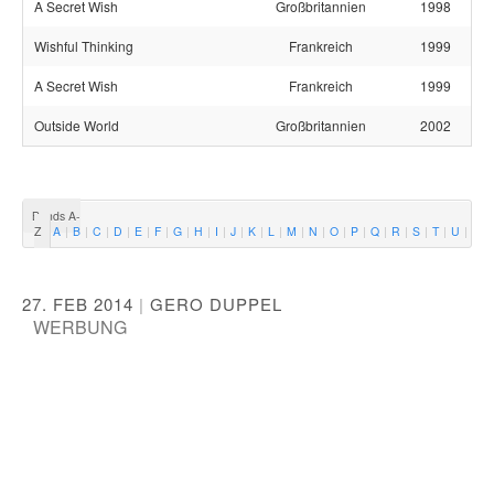
A Secret Wish
Großbritannien
1998
Wishful Thinking
Frankreich
1999
A Secret Wish
Frankreich
1999
Outside World
Großbritannien
2002
Bands A-
Z
A
B
C
D
E
F
G
H
I
J
K
L
M
N
O
P
Q
R
S
T
U
V
27. FEB 2014
|
GERO DUPPEL
WERBUNG