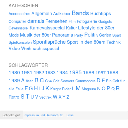
KATEGORIEN
Bands
Buchtipps
Allgemein
Aufkleber
Accessoires
damals
Fernsehen
Computer
Fotogalerie
Film
Gadgets
Lifestyle der 80er
Karnevalsspecial
Kultur
Gewinnspiel
Politik
Musik der 80er
Panorama
Mode
Serien
Party
Spaß
Spontisprüche
Sport in den 80ern
Technik
Spielkonsolen
Video
Weihnachtsspecial
SCHLAGWÖRTER
1985
1980
1981
1984
1986
1988
1982
1983
1987
B
C
D
A
1989
E
Atari
C64
Colt Seavers
Commodore
Ein Colt für
M
F
H
K
P
R
J
G
L
I
N
O
Q
alle Fälle
Knight Rider
Magnum
S
T
U
W
Retro
V
X
Y
Z
Vectrex
Schnellzugriff
Impressum und Datenschutz
Links