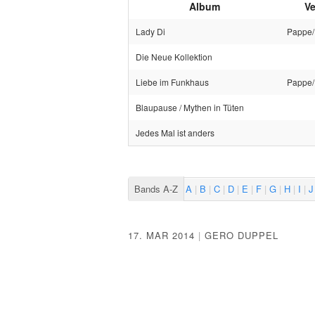
Album
V
Lady Di
Pappe/
Die Neue Kollektion
Liebe im Funkhaus
Pappe/
Blaupause / Mythen in Tüten
Jedes Mal ist anders
Bands A-Z
A
B
C
D
E
F
G
H
I
J
17. MAR 2014
|
GERO DUPPEL