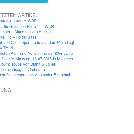
ETZTEN ARTIKEL
ren die 80er“ im WDR
: „Die Goldenen Reiter“ im WDR
er 80er – München 27.05.2017
kel Pö – Holger Jass
nd und Co. – Sportmode aus den 80ern liegt
im Trend
esten Kult- und Actionfilme der 80er Jahre
s Charity Show am 18.07.2015 in München
lbum: so8os von Blank & Jones
lbum: Visage – Orchestral
hen Gernsehen“ von Alexander Emmerich
BUNG