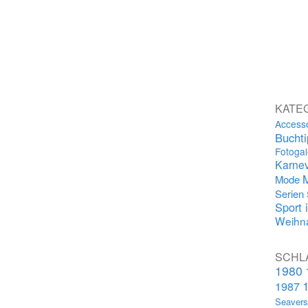
KATE
Access
Bucht
Fotogal
Karnev
Mode
Serien
Sport 
Weihna
SCHL
1980
1987
Seaver