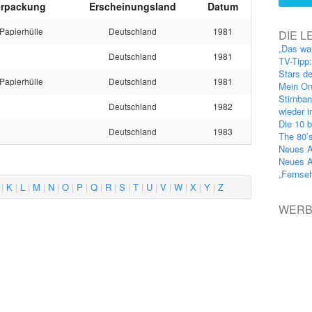
erpackung
Erscheinungsland
Datum
Papierhülle
Deutschland
1981
DIE L
„Das wa
Deutschland
1981
TV-Tipp
Stars d
Papierhülle
Deutschland
1981
Mein On
Stirnba
Deutschland
1982
wieder 
Die 10 b
Deutschland
1983
The 80’
Neues A
Neues A
„Fernse
K
L
M
N
O
P
Q
R
S
T
U
V
W
X
Y
Z
WER