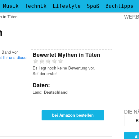
Musik
Technik
Lifestyle
Spaß
Buchtipps
WER
n in Tüten
n
e Band vor,
Bewertet
Mythen in Tüten
t Ihr uns diese
Es liegt noch keine Bewertung vor.
Sei der erste!
Daten:
Land:
Deutschland
DIE 
bei Amazon bestellen
B
Al