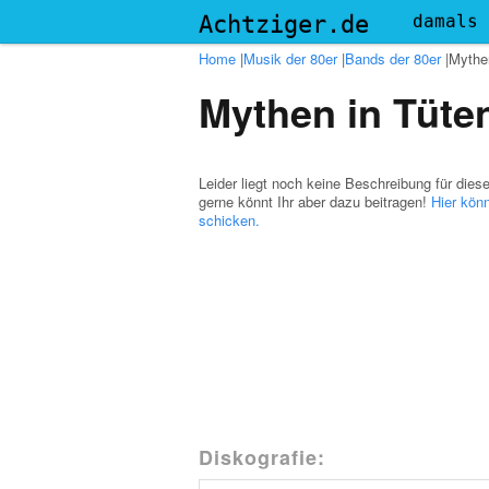
Menu
Achtziger.de
damals
Home
|
Musik der 80er
|
Bands der 80er
|
Mythe
Mythen in Tüte
Leider liegt noch keine Beschreibung für dies
gerne könnt Ihr aber dazu beitragen!
Hier könn
schicken.
Diskografie: