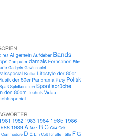
GORIEN
Bands
Allgemein
Aufkleber
oires
damals
ipps
Fernsehen
Computer
Film
erie
Gadgets
Gewinnspiel
Lifestyle der 80er
alsspecial
Kultur
Politik
Musik der 80er
Panorama
Party
Spontisprüche
Spaß
Spielkonsolen
in den 80ern
Video
Technik
chtsspecial
AGWÖRTER
1985
1981
1984
1986
1982
1983
B
C
A
1988
1989
Atari
C64
Colt
D
F
G
E
s
Commodore
Ein Colt für alle Fälle