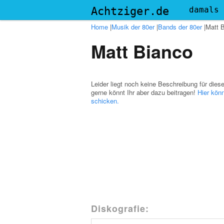
Menu
Achtziger.de
damals
Home
|
Musik der 80er
|
Bands der 80er
|
Matt 
Matt Bianco
Leider liegt noch keine Beschreibung für dies
gerne könnt Ihr aber dazu beitragen!
Hier könn
schicken.
Diskografie: