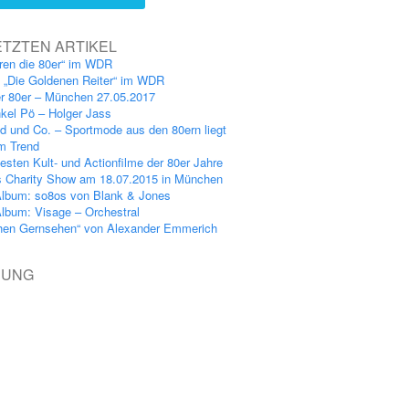
ETZTEN ARTIKEL
ren die 80er“ im WDR
: „Die Goldenen Reiter“ im WDR
er 80er – München 27.05.2017
kel Pö – Holger Jass
nd und Co. – Sportmode aus den 80ern liegt
im Trend
esten Kult- und Actionfilme der 80er Jahre
s Charity Show am 18.07.2015 in München
lbum: so8os von Blank & Jones
lbum: Visage – Orchestral
hen Gernsehen“ von Alexander Emmerich
BUNG