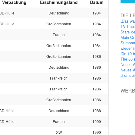
Verpackung
Erscheinungsland
Datum
CD-Hülle
Deutschland
1984
DIE L
„Das wa
CD-Hülle
Großbritannien
1984
TV-Tipp
Stars d
Europa
1984
Mein On
Stirnba
Großbritannien
1984
wieder 
Die 10 b
Großbritannien
1986
The 80’
Neues A
Deutschland
1986
Neues A
„Fernse
Frankreich
1986
Frankreich
1986
WER
Großbritannien
1986
CD-Hülle
Deutschland
1988
CD-Hülle
Europa
1990
XW
1990