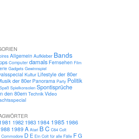
GORIEN
Bands
Allgemein
Aufkleber
oires
damals
ipps
Fernsehen
Computer
Film
erie
Gadgets
Gewinnspiel
Lifestyle der 80er
alsspecial
Kultur
Politik
Musik der 80er
Panorama
Party
Spontisprüche
Spaß
Spielkonsolen
in den 80ern
Video
Technik
chtsspecial
AGWÖRTER
1985
1981
1984
1986
1982
1983
B
C
A
1988
1989
Atari
C64
Colt
D
F
G
E
s
Commodore
Ein Colt für alle Fälle