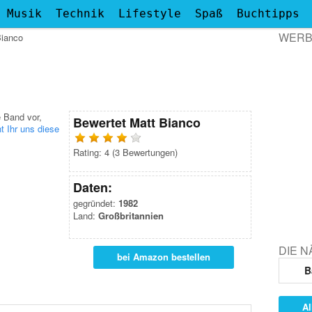
Musik
Technik
Lifestyle
Spaß
Buchtipps
WER
Bianco
e Band vor,
Bewertet
Matt Bianco
t Ihr uns diese
Rating:
4
(
3
Bewertungen)
Daten:
gegründet:
1982
Land:
Großbritannien
DIE 
bei Amazon bestellen
B
Al