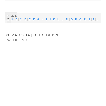
Bands A-
Z
A
B
C
D
E
F
G
H
I
J
K
L
M
N
O
P
Q
R
S
T
U
V
09. MAR 2014
|
GERO DUPPEL
WERBUNG