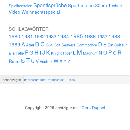
Spontisprüche
Sport in den 80ern
Technik
Spielkonsolen
Video
Weihnachtsspecial
SCHLAGWÖRTER
1985
1980
1981
1984
1986
1988
1982
1983
1987
B
C
D
A
1989
E
Atari
C64
Colt Seavers
Commodore
Ein Colt für
M
F
H
K
P
R
J
G
L
I
N
O
Q
alle Fälle
Knight Rider
Magnum
S
T
U
W
Retro
V
X
Y
Z
Vectrex
Schnellzugriff
Impressum und Datenschutz
Links
Copyright: 2026 achtziger.de -
Gero Duppel