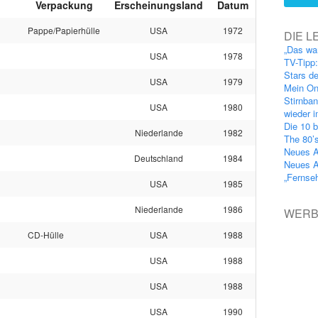
Verpackung
Erscheinungsland
Datum
Pappe/Papierhülle
USA
1972
DIE L
„Das wa
USA
1978
TV-Tipp
Stars d
USA
1979
Mein On
Stirnba
USA
1980
wieder 
Die 10 b
Niederlande
1982
The 80’
Neues A
Deutschland
1984
Neues A
„Fernse
USA
1985
Niederlande
1986
WER
CD-Hülle
USA
1988
USA
1988
USA
1988
USA
1990