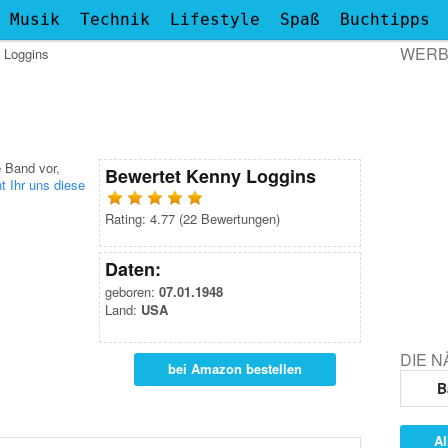
Musik
Technik
Lifestyle
Spaß
Buchtipps
WER
 Loggins
e Band vor,
Bewertet
Kenny Loggins
t Ihr uns diese
Rating:
4.77
(
22
Bewertungen)
Daten:
geboren:
07.01.1948
Land:
USA
DIE 
bei Amazon bestellen
B
Al