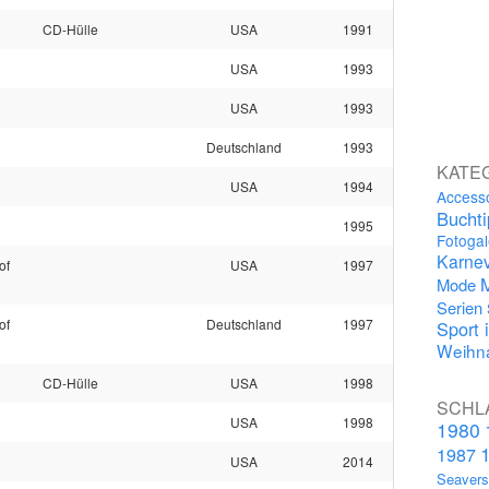
CD-Hülle
USA
1991
USA
1993
USA
1993
Deutschland
1993
KATE
USA
1994
Access
Bucht
1995
Fotogal
Karnev
of
USA
1997
Mode
Serien
of
Deutschland
1997
Sport 
Weihna
CD-Hülle
USA
1998
SCHL
USA
1998
1980
1987
USA
2014
Seaver