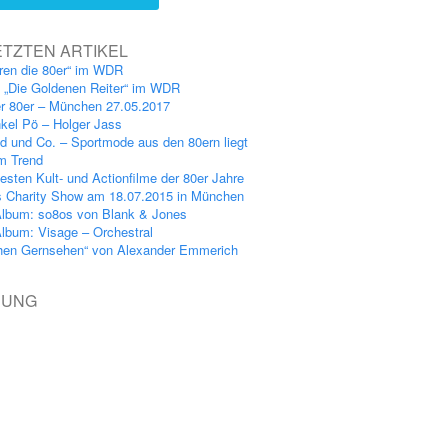
ETZTEN ARTIKEL
ren die 80er“ im WDR
: „Die Goldenen Reiter“ im WDR
er 80er – München 27.05.2017
kel Pö – Holger Jass
nd und Co. – Sportmode aus den 80ern liegt
im Trend
esten Kult- und Actionfilme der 80er Jahre
s Charity Show am 18.07.2015 in München
lbum: so8os von Blank & Jones
lbum: Visage – Orchestral
hen Gernsehen“ von Alexander Emmerich
BUNG