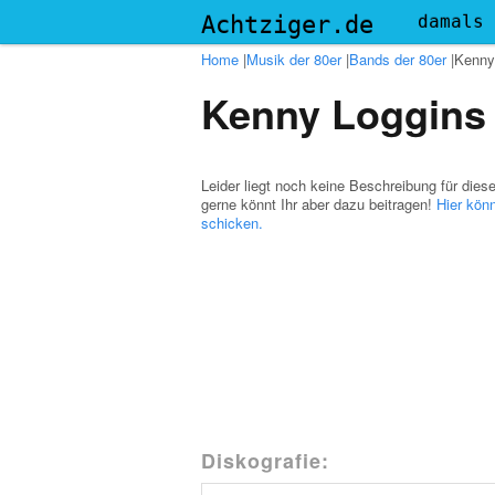
Menu
Achtziger.de
damals
Home
|
Musik der 80er
|
Bands der 80er
|
Kenny
Kenny Loggins
Leider liegt noch keine Beschreibung für dies
gerne könnt Ihr aber dazu beitragen!
Hier könn
schicken.
Diskografie: