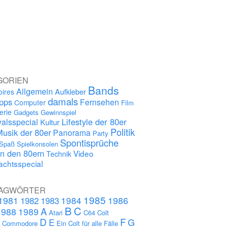
GORIEN
Bands
Allgemein
Aufkleber
oires
damals
ipps
Fernsehen
Computer
Film
erie
Gadgets
Gewinnspiel
Lifestyle der 80er
alsspecial
Kultur
Politik
Musik der 80er
Panorama
Party
Spontisprüche
Spaß
Spielkonsolen
in den 80ern
Video
Technik
chtsspecial
AGWÖRTER
1985
1981
1984
1986
1982
1983
B
C
A
1988
1989
Atari
C64
Colt
D
F
G
E
s
Commodore
Ein Colt für alle Fälle