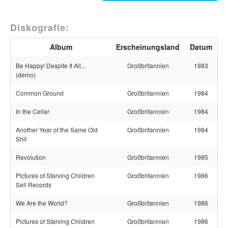
Diskografie:
Album
Erscheinungsland
Datum
Be Happy! Despite It All...
Großbritannien
1983
(demo)
Common Ground
Großbritannien
1984
In the Cellar
Großbritannien
1984
Another Year of the Same Old
Großbritannien
1984
Shit
Revolution
Großbritannien
1985
Pictures of Starving Children
Großbritannien
1986
Sell Records
We Are the World?
Großbritannien
1986
Pictures of Starving Children
Großbritannien
1986