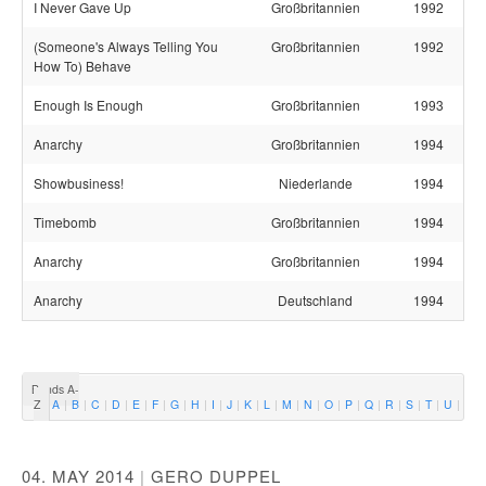
I Never Gave Up
Großbritannien
1992
(Someone's Always Telling You
Großbritannien
1992
How To) Behave
Enough Is Enough
Großbritannien
1993
Anarchy
Großbritannien
1994
Showbusiness!
Niederlande
1994
Timebomb
Großbritannien
1994
Anarchy
Großbritannien
1994
Anarchy
Deutschland
1994
Bands A-
Z
A
B
C
D
E
F
G
H
I
J
K
L
M
N
O
P
Q
R
S
T
U
V
04. MAY 2014
|
GERO DUPPEL