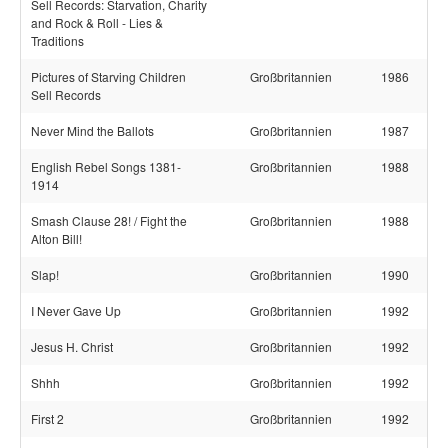
Sell Records: Starvation, Charity
and Rock & Roll - Lies &
Traditions
Pictures of Starving Children
Großbritannien
1986
Sell Records
Never Mind the Ballots
Großbritannien
1987
English Rebel Songs 1381-
Großbritannien
1988
1914
Smash Clause 28! / Fight the
Großbritannien
1988
Alton Bill!
Slap!
Großbritannien
1990
I Never Gave Up
Großbritannien
1992
Jesus H. Christ
Großbritannien
1992
Shhh
Großbritannien
1992
First 2
Großbritannien
1992