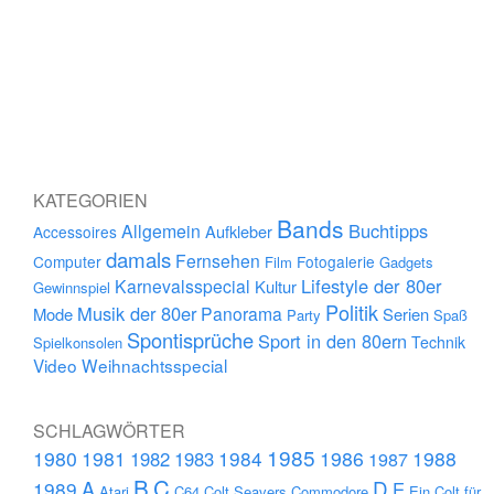
KATEGORIEN
Bands
Buchtipps
Allgemein
Aufkleber
Accessoires
damals
Fernsehen
Computer
Fotogalerie
Film
Gadgets
Lifestyle der 80er
Karnevalsspecial
Kultur
Gewinnspiel
Politik
Musik der 80er
Panorama
Mode
Serien
Party
Spaß
Spontisprüche
Sport in den 80ern
Technik
Spielkonsolen
Video
Weihnachtsspecial
SCHLAGWÖRTER
1985
1980
1981
1984
1986
1988
1982
1983
1987
B
C
D
A
1989
E
Atari
C64
Colt Seavers
Commodore
Ein Colt für