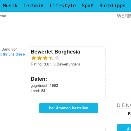
Musik
Technik
Lifestyle
Spaß
Buchtipps
WER
esia
e Band vor,
Bewertet
Borghesia
t Ihr uns diese
Rating:
3.67
(
3
Bewertungen)
Daten:
gegründet:
1982
Land:
SI
DIE 
bei Amazon bestellen
B
Al