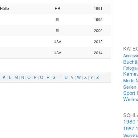
Hülle
HR
1991
SI
1995
SI
2009
USA
2012
KATE
USA
2014
Access
Bucht
Fotogal
Karnev
K
L
M
N
O
P
Q
R
S
T
U
V
W
X
Y
Z
Mode
Serien
Sport 
Weihna
SCHL
1980
1987
Seaver