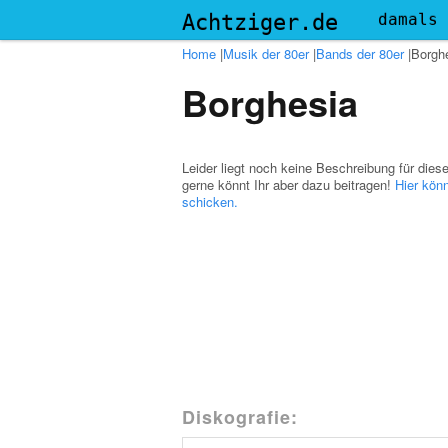
Menu
Achtziger.de
damals
Home
|
Musik der 80er
|
Bands der 80er
|
Borgh
Borghesia
Leider liegt noch keine Beschreibung für dies
gerne könnt Ihr aber dazu beitragen!
Hier könn
schicken.
Diskografie: