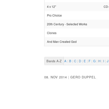
4 x 12"
CD-
Pro Choice
20th Century - Selected Works
Clones
And Man Created God
Bands A-Z
A
B
C
D
E
F
G
H
I
J
08. NOV 2014
|
GERO DUPPEL