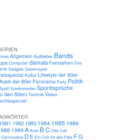
GORIEN
Bands
Allgemein
Aufkleber
oires
damals
ipps
Fernsehen
Computer
Film
erie
Gadgets
Gewinnspiel
Lifestyle der 80er
alsspecial
Kultur
Politik
Musik der 80er
Panorama
Party
Spontisprüche
Spaß
Spielkonsolen
in den 80ern
Video
Technik
chtsspecial
AGWÖRTER
1985
1981
1984
1986
1982
1983
B
C
A
1988
1989
Atari
C64
Colt
D
F
G
E
s
Commodore
Ein Colt für alle Fälle