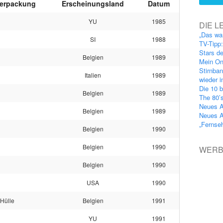
erpackung
Erscheinungsland
Datum
YU
1985
DIE L
„Das wa
SI
1988
TV-Tipp
Stars d
Belgien
1989
Mein On
Stirnba
Italien
1989
wieder 
Die 10 b
Belgien
1989
The 80’
Neues A
Belgien
1989
Neues A
„Fernse
Belgien
1990
Belgien
1990
WER
Belgien
1990
USA
1990
Hülle
Belgien
1991
YU
1991