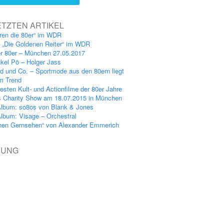
ETZTEN ARTIKEL
ren die 80er“ im WDR
: „Die Goldenen Reiter“ im WDR
er 80er – München 27.05.2017
kel Pö – Holger Jass
nd und Co. – Sportmode aus den 80ern liegt
im Trend
esten Kult- und Actionfilme der 80er Jahre
s Charity Show am 18.07.2015 in München
lbum: so8os von Blank & Jones
lbum: Visage – Orchestral
hen Gernsehen“ von Alexander Emmerich
BUNG