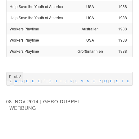
Help Save the Youth of America
USA
1988
Help Save the Youth of America
USA
1988
Workers Playtime
Australien
1988
Workers Playtime
USA
1988
Workers Playtime
Großbritannien
1988
Bands A-
Z
A
B
C
D
E
F
G
H
I
J
K
L
M
N
O
P
Q
R
S
T
U
V
08. NOV 2014
|
GERO DUPPEL
WERBUNG