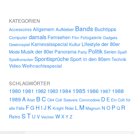
KATEGORIEN
Bands
Buchtipps
Allgemein
Aufkleber
Accessoires
damals
Fernsehen
Computer
Fotogalerie
Film
Gadgets
Lifestyle der 80er
Karnevalsspecial
Kultur
Gewinnspiel
Politik
Musik der 80er
Panorama
Mode
Serien
Party
Spaß
Spontisprüche
Sport in den 80ern
Technik
Spielkonsolen
Video
Weihnachtsspecial
SCHLAGWÖRTER
1985
1980
1981
1984
1986
1988
1982
1983
1987
B
C
D
A
1989
E
Atari
C64
Colt Seavers
Commodore
Ein Colt für
M
F
H
K
P
R
J
G
L
I
N
O
Q
alle Fälle
Knight Rider
Magnum
S
T
U
W
Retro
V
X
Y
Z
Vectrex