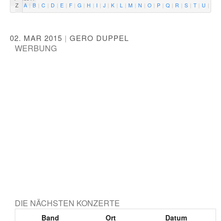
Z
A
B
C
D
E
F
G
H
I
J
K
L
M
N
O
P
Q
R
S
T
U
V
02. MAR 2015
|
GERO DUPPEL
WERBUNG
DIE NÄCHSTEN KONZERTE
Band
Ort
Datum