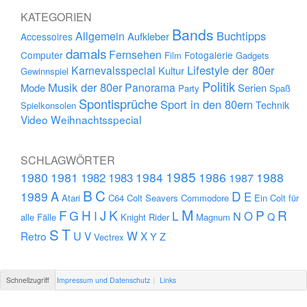
KATEGORIEN
Bands
Buchtipps
Allgemein
Aufkleber
Accessoires
damals
Fernsehen
Computer
Fotogalerie
Film
Gadgets
Lifestyle der 80er
Karnevalsspecial
Kultur
Gewinnspiel
Politik
Musik der 80er
Panorama
Mode
Serien
Party
Spaß
Spontisprüche
Sport in den 80ern
Technik
Spielkonsolen
Video
Weihnachtsspecial
SCHLAGWÖRTER
1985
1980
1981
1984
1986
1988
1982
1983
1987
B
C
D
A
1989
E
Atari
C64
Colt Seavers
Commodore
Ein Colt für
M
F
H
K
P
R
J
G
L
I
N
O
Q
alle Fälle
Knight Rider
Magnum
S
T
U
W
Retro
V
X
Y
Z
Vectrex
Schnellzugriff
Impressum und Datenschutz
Links