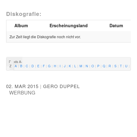
Diskografie:
Album
Erscheinungsland
Datum
Zur Zeit liegt die Diskografie noch nicht vor.
Bands A-
Z
A
B
C
D
E
F
G
H
I
J
K
L
M
N
O
P
Q
R
S
T
U
V
02. MAR 2015
|
GERO DUPPEL
WERBUNG