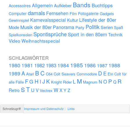
Bands
Buchtipps
Allgemein
Aufkleber
Accessoires
damals
Fernsehen
Computer
Fotogalerie
Film
Gadgets
Lifestyle der 80er
Karnevalsspecial
Kultur
Gewinnspiel
Politik
Musik der 80er
Panorama
Mode
Serien
Party
Spaß
Spontisprüche
Sport in den 80ern
Technik
Spielkonsolen
Video
Weihnachtsspecial
SCHLAGWÖRTER
1985
1980
1981
1984
1986
1988
1982
1983
1987
B
C
D
A
1989
E
Atari
C64
Colt Seavers
Commodore
Ein Colt für
M
F
H
K
P
R
J
G
L
I
N
O
Q
alle Fälle
Knight Rider
Magnum
S
T
U
W
Retro
V
X
Y
Z
Vectrex
Schnellzugriff
Impressum und Datenschutz
Links