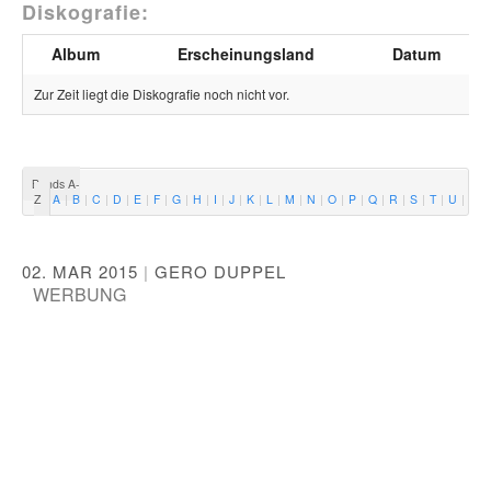
Diskografie:
Album
Erscheinungsland
Datum
Zur Zeit liegt die Diskografie noch nicht vor.
Bands A-
Z
A
B
C
D
E
F
G
H
I
J
K
L
M
N
O
P
Q
R
S
T
U
V
02. MAR 2015
|
GERO DUPPEL
WERBUNG