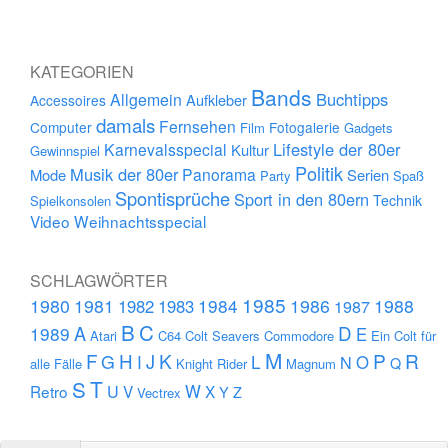
KATEGORIEN
Bands
Buchtipps
Allgemein
Aufkleber
Accessoires
damals
Fernsehen
Computer
Fotogalerie
Film
Gadgets
Lifestyle der 80er
Karnevalsspecial
Kultur
Gewinnspiel
Politik
Musik der 80er
Panorama
Mode
Serien
Party
Spaß
Spontisprüche
Sport in den 80ern
Technik
Spielkonsolen
Video
Weihnachtsspecial
SCHLAGWÖRTER
1985
1980
1981
1984
1986
1988
1982
1983
1987
B
C
D
A
1989
E
Atari
C64
Colt Seavers
Commodore
Ein Colt für
M
F
H
K
P
R
J
G
L
I
N
O
Q
alle Fälle
Knight Rider
Magnum
S
T
U
W
Retro
V
X
Y
Z
Vectrex