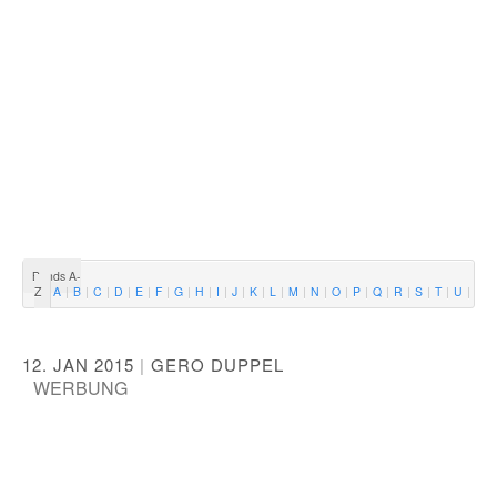
Bands A-
Z
A
B
C
D
E
F
G
H
I
J
K
L
M
N
O
P
Q
R
S
T
U
V
12. JAN 2015
|
GERO DUPPEL
WERBUNG