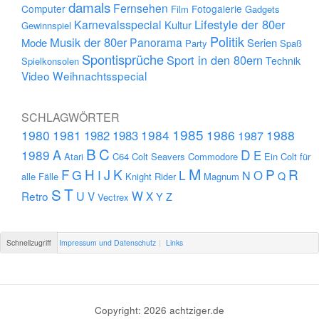
damals
Fernsehen
Computer
Fotogalerie
Film
Gadgets
Lifestyle der 80er
Karnevalsspecial
Kultur
Gewinnspiel
Politik
Musik der 80er
Panorama
Mode
Serien
Party
Spaß
Spontisprüche
Sport in den 80ern
Technik
Spielkonsolen
Video
Weihnachtsspecial
SCHLAGWÖRTER
1985
1980
1981
1984
1986
1988
1982
1983
1987
B
C
D
A
1989
E
Atari
C64
Colt Seavers
Commodore
Ein Colt für
M
F
H
K
P
R
J
G
L
I
N
O
Q
alle Fälle
Knight Rider
Magnum
S
T
U
W
Retro
V
X
Y
Z
Vectrex
Schnellzugriff
Impressum und Datenschutz
Links
Copyright: 2026 achtziger.de