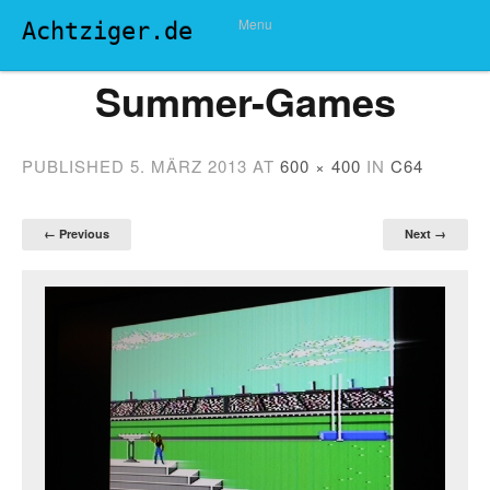
Menu
Achtziger.de
Summer-Games
PUBLISHED
5. MÄRZ 2013
AT
600 × 400
IN
C64
← Previous
Next →